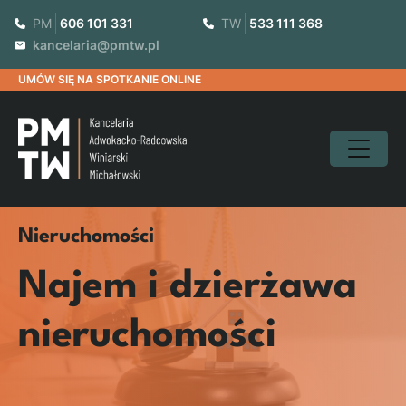
Skip
PM
606 101 331
TW
533 111 368
to
kancelaria@pmtw.pl
content
UMÓW SIĘ NA SPOTKANIE ONLINE
Nieruchomości
Najem i dzierżawa
nieruchomości