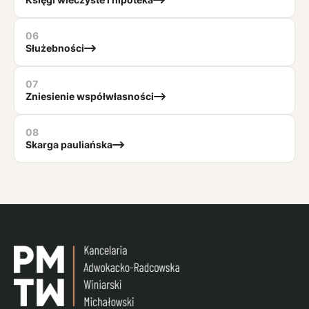
06
Służebności
07
Zniesienie współwłasności
08
Skarga pauliańska