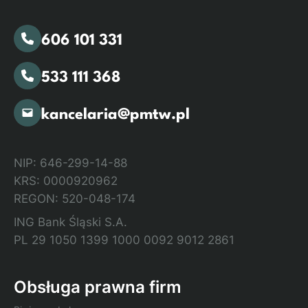
606 101 331
533 111 368
kancelaria@pmtw.pl
NIP: 646-299-14-88
KRS: 0000920962
REGON: 520-048-174
ING Bank Śląski S.A.
PL 29 1050 1399 1000 0092 9012 2861
Obsługa prawna firm