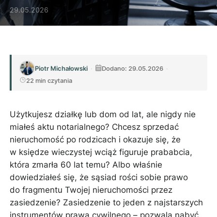
29.05.2026
Piotr Michałowski
·
Dodano: 29.05.2026
·
22 min czytania
Użytkujesz działkę lub dom od lat, ale nigdy nie
miałeś aktu notarialnego? Chcesz sprzedać
nieruchomość po rodzicach i okazuje się, że
w księdze wieczystej wciąż figuruje prababcia,
która zmarła 60 lat temu? Albo właśnie
dowiedziałeś się, że sąsiad rości sobie prawo
do fragmentu Twojej nieruchomości przez
zasiedzenie? Zasiedzenie to jeden z najstarszych
instrumentów prawa cywilnego – pozwala nabyć