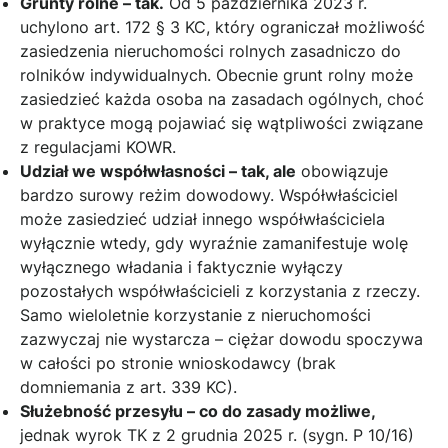
Grunty rolne – tak.
Od 5 października 2023 r.
uchylono art. 172 § 3 KC, który ograniczał możliwość
zasiedzenia nieruchomości rolnych zasadniczo do
rolników indywidualnych. Obecnie grunt rolny może
zasiedzieć każda osoba na zasadach ogólnych, choć
w praktyce mogą pojawiać się wątpliwości związane
z regulacjami KOWR.
Udział we współwłasności – tak, ale
obowiązuje
bardzo surowy reżim dowodowy. Współwłaściciel
może zasiedzieć udział innego współwłaściciela
wyłącznie wtedy, gdy wyraźnie zamanifestuje wolę
wyłącznego władania i faktycznie wyłączy
pozostałych współwłaścicieli z korzystania z rzeczy.
Samo wieloletnie korzystanie z nieruchomości
zazwyczaj nie wystarcza – ciężar dowodu spoczywa
w całości po stronie wnioskodawcy (brak
domniemania z art. 339 KC).
Służebność przesyłu – co do zasady możliwe,
jednak wyrok TK z 2 grudnia 2025 r. (sygn. P 10/16)