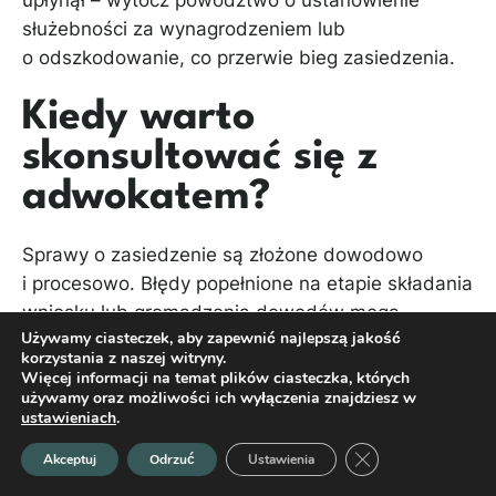
służebności za wynagrodzeniem lub
o odszkodowanie, co przerwie bieg zasiedzenia.
Kiedy warto
skonsultować się z
adwokatem?
Sprawy o zasiedzenie są złożone dowodowo
i procesowo. Błędy popełnione na etapie składania
wniosku lub gromadzenia dowodów mogą
Używamy ciasteczek, aby zapewnić najlepszą jakość
skutkować oddaleniem wniosku, mimo
korzystania z naszej witryny.
faktycznego spełnienia przesłanek. Szczególnie
Więcej informacji na temat plików ciasteczka, których
warto zasięgnąć porady prawnej, gdy:
używamy oraz możliwości ich wyłączenia znajdziesz w
ustawieniach
.
Nie wiesz, czy posiadujesz nieruchomość samoistnie
Zamknij panel pow
Akceptuj
Odrzuć
Ustawienia
w rozumieniu Kodeksu cywilnego (np. masz umowę